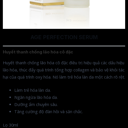
AGE PERFECTION SERUM
Huyết thanh chống lão hóa cô đặc
Huyết thanh chống lão hóa cô đặc điều trị hiệu quả các dấu hiệu
lão hóa, thúc đẩy quá trình tổng hợp collagen và bảo vệ khỏi tác
hại của quá trình oxy hóa. Nó làm trẻ hóa làn da một cách rõ rệt.
Làm trẻ hóa làn da.
Ngăn ngừa lão hóa da.
Dưỡng ẩm chuyên sâu.
Tăng cường độ đàn hồi và săn chắc.
Lọ 30ml