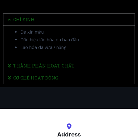
CHỈ ĐỊNH
Da xỉn màu
Dấu hiệu lão hóa da ban đầu.
Lão hóa da vừa / nặng.
THÀNH PHẦN HOẠT CHẤT
CƠ CHẾ HOẠT ĐỘNG
Address