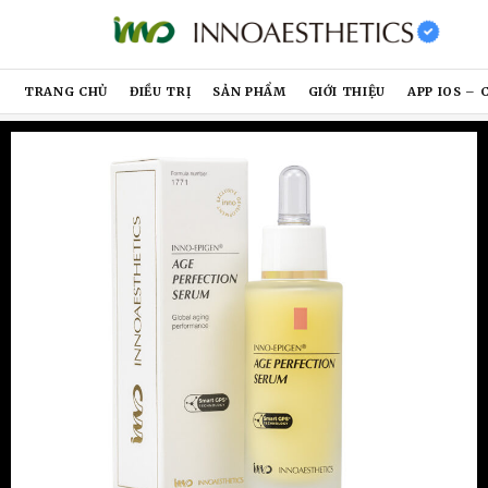
TRANG CHỦ
ĐIỀU TRỊ
SẢN PHẨM
GIỚI THIỆU
APP IOS – 