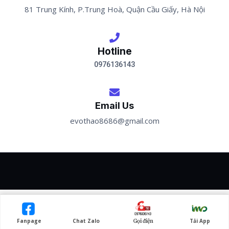
81 Trung Kính, P.Trung Hoà, Quận Cầu Giấy, Hà Nội
Hotline
0976136143
Email Us
evothao8686@gmail.com
INNOAESTHETICS ©
Fanpage
Chat Zalo
Tải App
Gọi điện