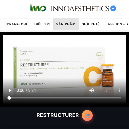
TRANG CHỦ
ĐIỀU TRỊ
SẢN PHẨM
GIỚI THIỆU
APP IOS – 
RESTRUCTURER