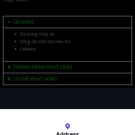
CHỈ ĐỊNH
Da trùng chảy xệ.
Vùng da chất béo khu trú.
Cellulite.
THÀNH PHẦN HOẠT CHẤT
CƠ CHẾ HOẠT ĐỘNG
Address