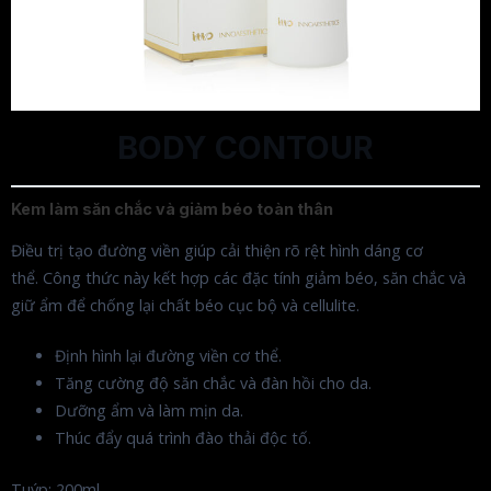
BODY CONTOUR
Kem làm săn chắc và giảm béo toàn thân
Điều trị tạo đường viền giúp cải thiện rõ rệt hình dáng cơ
thể. Công thức này kết hợp các đặc tính giảm béo, săn chắc và
giữ ẩm để chống lại chất béo cục bộ và cellulite.
Định hình lại đường viền cơ thể.
Tăng cường độ săn chắc và đàn hồi cho da.
Dưỡng ẩm và làm mịn da.
Thúc đẩy quá trình đào thải độc tố.
Tuýp: 200ml