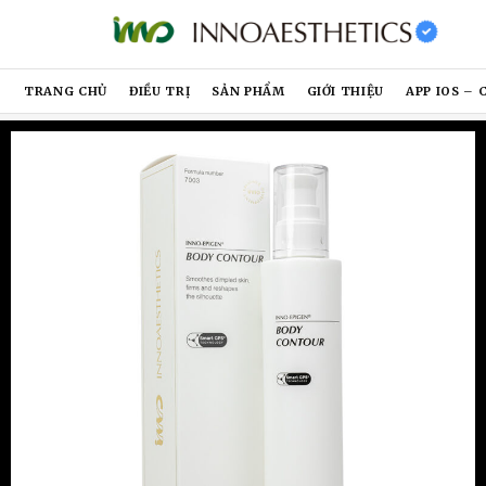
TRANG CHỦ
ĐIỀU TRỊ
SẢN PHẨM
GIỚI THIỆU
APP IOS – 