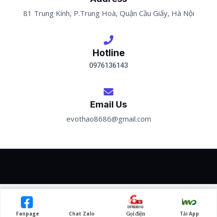
81 Trung Kính, P.Trung Hoà, Quận Cầu Giấy, Hà Nội
Hotline
0976136143
Email Us
evothao8686@gmail.com
INNOAESTHETICS ©
Fanpage
Chat Zalo
Tải App
Gọi điện