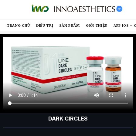
TRANG CHỦ
ĐIỀU TRỊ
SẢN PHẨM
GIỚI THIỆU
APP IOS – 
DARK CIRCLES