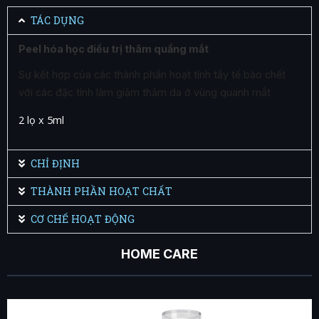
TÁC DỤNG
Peel hóa học điều trị thâm quầng mắt
Sự kết hợp của các thành phần hoạt tính tẩy tế bào chết
với các đặc tính làm giảm thâm da ở vùng quanh mắt
2 lọ x 5ml
CHỈ ĐỊNH
THÀNH PHẦN HOẠT CHẤT
CƠ CHẾ HOẠT ĐỘNG
HOME CARE